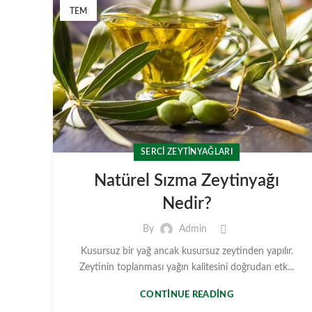
TEM
SERCİ ZEYTİNYAĞLARI
Natürel Sızma Zeytinyağı
Nedir?
By
Admin
Kusursuz bir yağ ancak kusursuz zeytinden yapılır.
Zeytinin toplanması yağın kalitesini doğrudan etk...
CONTINUE READING