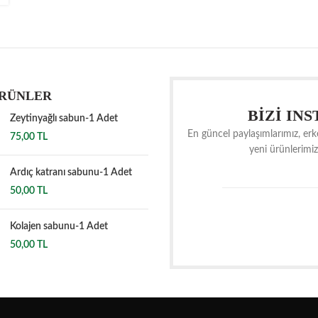
ÜRÜNLER
BİZİ IN
Zeytinyağlı sabun-1 Adet
En güncel paylaşımlarımız, er
75,00
TL
yeni ürünlerimiz
Ardıç katranı sabunu-1 Adet
50,00
TL
Kolajen sabunu-1 Adet
50,00
TL