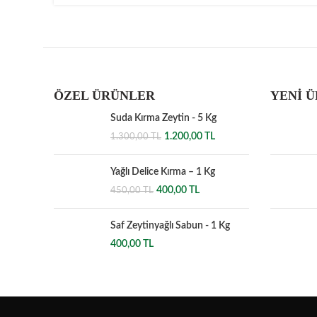
ÖZEL ÜRÜNLER
YENİ 
Suda Kırma Zeytin - 5 Kg
Orijinal
Şu
1.200,00
TL
1.300,00
TL
fiyat:
andaki
1.300,00 TL.
fiyat:
Yağlı Delice Kırma – 1 Kg
1.200,00 TL.
Orijinal
Şu
400,00
TL
450,00
TL
fiyat:
andaki
450,00 TL.
fiyat:
Saf Zeytinyağlı Sabun - 1 Kg
400,00 TL.
400,00
TL