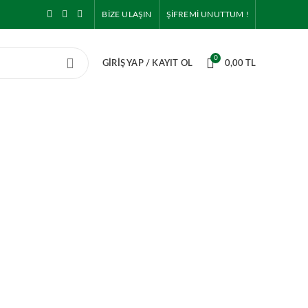
BİZE ULAŞIN
ŞİFREMİ UNUTTUM !
0
GIRIŞ YAP / KAYIT OL
0,00
TL