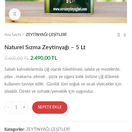
Click to enlarge
Ana Sayfa
ZEYTİNYAĞI ÇEŞİTLERİ
Naturel Sızma Zeytinyağı – 5 Lt
Orijinal
Şu
2.490,00
TL
2.600,00
TL
fiyat:
andaki
Sabah kahvaltılarında çiğ olarak tüketilmesi, salata ve mezelerde,
2.600,00 TL.
fiyat:
2.490,00 TL.
pilav , makarna ,ekmek , pizza ve ızgara balık üstüne çiğ dökerek
kullanımı tavsiye edilir. Günlük tüm soğuk ve sıcak yiyecekler için
idealdir. Direkt ve sofralık/yemeklik için uygundur.
Miktar
SEPETE EKLE
Kategoriler:
ZEYTİNYAĞI ÇEŞİTLERİ