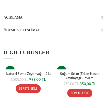
AÇIKLAMA
ÖDEME VE TESLIMAT
İLGILI ÜRÜNLER
-17%
-11%
Naturel Sızma Zeytinyağı – 2 Lt
Soğum Sıkım (Erken Hasat)
Zeytinyağı – 750 ml
Orijinal
Şu
998,00
TL
1.200,00
TL
Orijinal
Şu
fiyat:
andaki
850,00
TL
950,00
TL
fiyat:
andaki
1.200,00 TL.
fiyat:
SEPETE EKLE
950,00 TL.
fiyat:
998,00 TL.
SEPETE EKLE
850,00