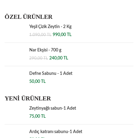
ÖZEL ÜRÜNLER
Yeşil Çizik Zeytin - 2 Kg
Orijinal
Şu
990,00
TL
1.090,00
TL
fiyat:
andaki
1.090,00 TL.
fiyat:
Nar Ekşisi - 700 g
990,00 TL.
Orijinal
Şu
240,00
TL
290,00
TL
fiyat:
andaki
290,00 TL.
fiyat:
Defne Sabunu - 1 Adet
240,00 TL.
50,00
TL
YENİ ÜRÜNLER
Zeytinyağlı sabun-1 Adet
75,00
TL
Ardıç katranı sabunu-1 Adet