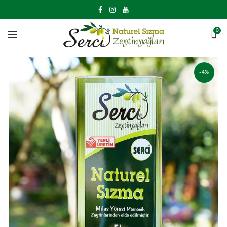
0
-4%