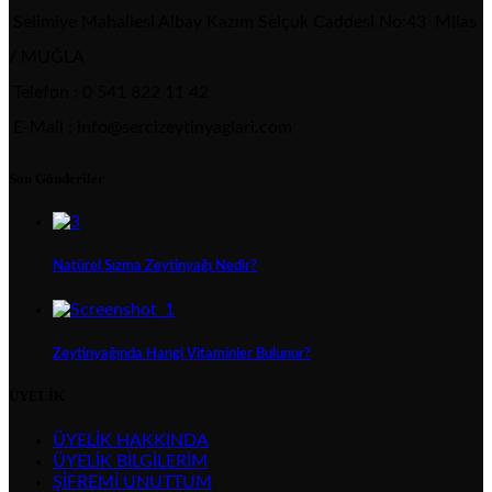
Selimiye Mahallesi Albay Kazım Selçuk Caddesi No:43 Milas
/ MUĞLA
Telefon : 0 541 822 11 42
E-Mail : info@sercizeytinyaglari.com
Son Gönderiler
Natürel Sızma Zeytinyağı Nedir?
Zeytinyağında Hangi Vitaminler Bulunur?
ÜYELİK
ÜYELİK HAKKINDA
ÜYELİK BİLGİLERİM
ŞİFREMİ UNUTTUM