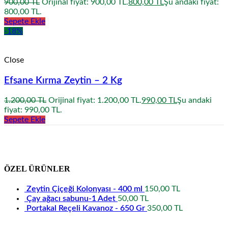
900,00
TL
Orijinal fiyat: 900,00 TL.
800,00
TL
Şu andaki fiyat:
800,00 TL.
Sepete Ekle
-18%
Close
Efsane Kırma Zeytin – 2 Kg
1.200,00
TL
Orijinal fiyat: 1.200,00 TL.
990,00
TL
Şu andaki
fiyat: 990,00 TL.
Sepete Ekle
ÖZEL ÜRÜNLER
Zeytin Çiçeği Kolonyası - 400 ml
150,00
TL
Çay ağacı sabunu-1 Adet
50,00
TL
Portakal Reçeli Kavanoz - 650 Gr
350,00
TL