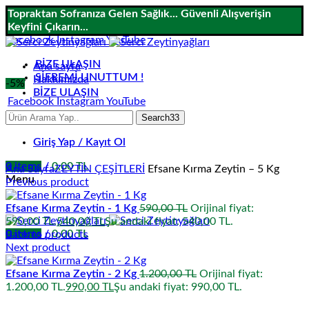
Topraktan Sofranıza Gelen Sağlık... Güvenli Alışverişin
Keyfini Çıkarın...
Facebook
Instagram
YouTube
BİZE ULAŞIN
Ana sayfa
ŞİFREMİ UNUTTUM !
Hakkımızda
-5%
BİZE ULAŞIN
Facebook
Instagram
YouTube
Search33
Giriş Yap / Kayıt Ol
Click to enlarge
0
items
/
0,00
TL
Ana Sayfa
ZEYTİN ÇEŞİTLERİ
Efsane Kırma Zeytin – 5 Kg
Menu
Previous product
Efsane Kırma Zeytin - 1 Kg
590,00
TL
Orijinal fiyat:
590,00 TL.
540,00
TL
Şu andaki fiyat: 540,00 TL.
0
items
/
0,00
TL
Back to products
Next product
Efsane Kırma Zeytin - 2 Kg
1.200,00
TL
Orijinal fiyat:
1.200,00 TL.
990,00
TL
Şu andaki fiyat: 990,00 TL.