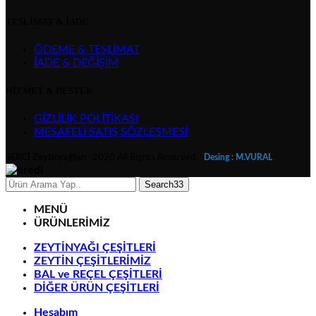
TESLİMAT & İADE
ÖDEME & TESLİMAT
İADE & DEĞİŞİM
HİZMET & DESTEK
GİZLİLİK POLİTİKASI
MESAFELİ SATIŞ SÖZLEŞMESİ
SERCİ Zeytinyağları
2020 All Rights Reserved
Desing : M.VURAL
Search33
MENÜ
ÜRÜNLERİMİZ
ZEYTİNYAĞI ÇEŞİTLERİ
ZEYTİN ÇEŞİTLERİMİZ
BAL ve REÇEL ÇEŞİTLERİ
DİĞER ÜRÜN ÇEŞİTLERİ
Hesabım