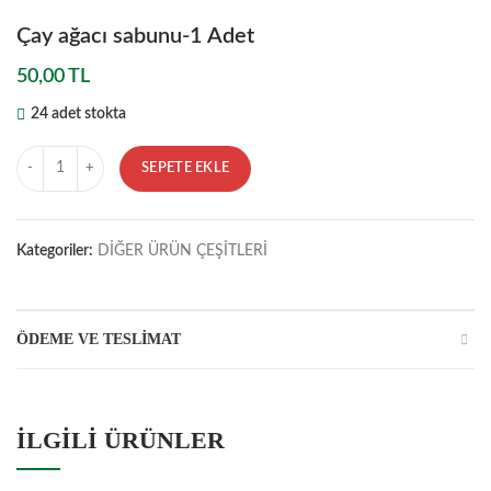
Çay ağacı sabunu-1 Adet
50,00
TL
24 adet stokta
Miktar
SEPETE EKLE
Kategoriler:
DİĞER ÜRÜN ÇEŞİTLERİ
ÖDEME VE TESLIMAT
İLGILI ÜRÜNLER