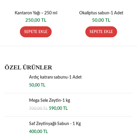
Kantaron Yağı – 250 ml
Okaliptus sabun-1 Adet
250,00
TL
50,00
TL
SEPETE EKLE
SEPETE EKLE
ÖZEL ÜRÜNLER
Ardıç katranı sabunu-1 Adet
50,00
TL
Mega Sele Zeytin-1 kg
Orijinal
Şu
590,00
TL
700,00
TL
fiyat:
andaki
700,00 TL.
fiyat:
Saf Zeytinyağlı Sabun - 1 Kg
590,00 TL.
400,00
TL